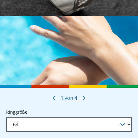
1
von
4
auswählen
Ringgröße