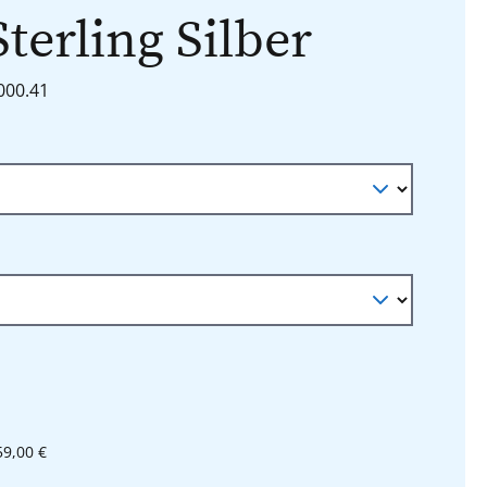
Sterling Silber
8000.41
n
auswählen
l
59,00 €