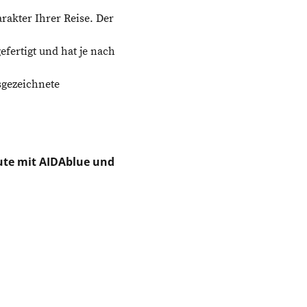
rakter Ihrer Reise. Der
fertigt und hat je nach
sgezeichnete
oute mit AIDAblue und