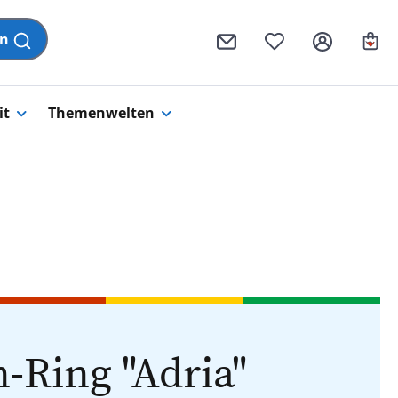
Wa
en
it
Themenwelten
-Ring "Adria"