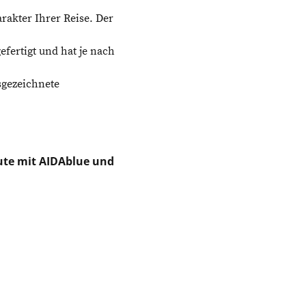
rakter Ihrer Reise. Der
fertigt und hat je nach
sgezeichnete
oute mit AIDAblue und