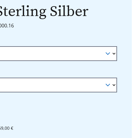
Sterling Silber
8000.16
n
auswählen
l
69,00 €