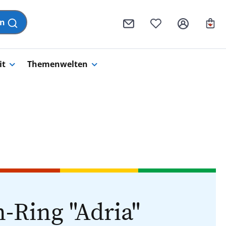
Wa
en
it
Themenwelten
-Ring "Adria"