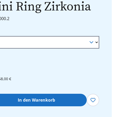
ini Ring Zirkonia
000.2
n
58,00 €
hl: Gib den gewünschten Wert ein oder 
In den Warenkorb