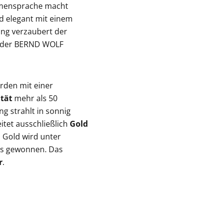
rmensprache macht
nd elegant mit einem
ung verzaubert der
t der BERND WOLF
den mit einer
tät
mehr als 50
ng strahlt in sonnig
tet ausschließlich
Gold
s Gold wird unter
es gewonnen. Das
r
.