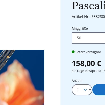
Pascal
Artikel-Nr.: S33280
auswähle
Ringgröße
Sofort verfügbar
158,00 €
30-Tage-Bestpreis: 1
Produkt Anza
Anzahl