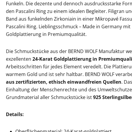
Funkeln. Die dezente und dennoch ausdrucksstarke Fo
den Pascalini Ring zu einem idealen Begleiter. Filigran u
Band aus funkelnden Zirkoniain in einer Mikropavé Fass
Pascalini Ring. Lieblingsschmuck – Made in Germany mi
Goldplattierung in Premiumqualität.
Die Schmuckstücke aus der BERND WOLF Manufaktur wer
exzellenten
24-Karat Goldplattierung in Premiumquali
Arbeitsschritten für jedes Element veredelt. Die Plattieru
warmem Gold und ist sehr haltbar. BERND WOLF verarbei
aus zertifizierten, ethisch einwandfreien Quellen
. Da
Einhaltung der Menschenrechte und des Umweltschutz
Grundmaterial aller Schmuckstücke ist
925 Sterlingsilbe
Details:
Oberflächenmaterial: 24-Karat-goldplattiert