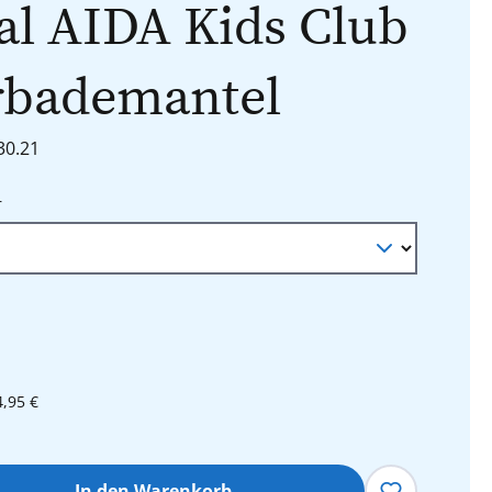
al AIDA Kids Club
rbademantel
30.21
auswählen
r
4,95 €
hl: Gib den gewünschten Wert ein oder 
In den Warenkorb