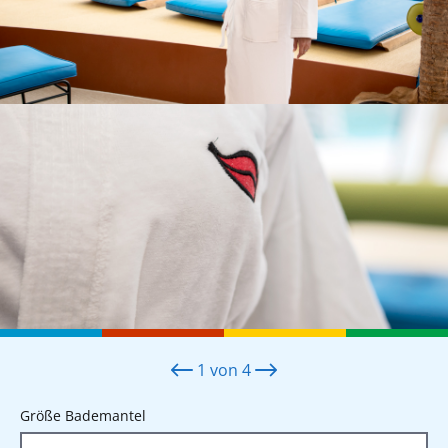
1
von
4
auswählen
Größe Bademantel