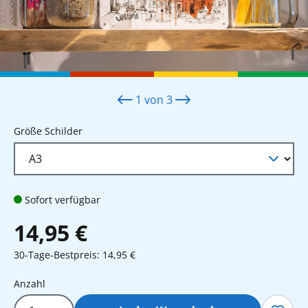
1
von
3
auswählen
Größe Schilder
Sofort verfügbar
14,95 €
30-Tage-Bestpreis: 14,95 €
Produkt Anzahl: Gib den gewünschten 
Anzahl