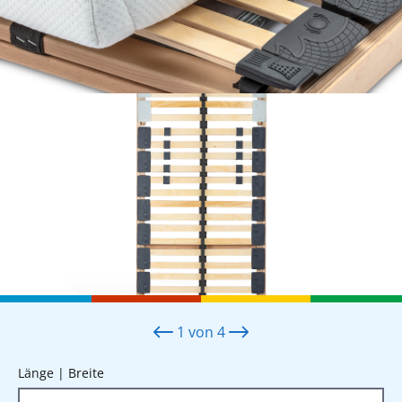
1
von
4
auswählen
Länge | Breite