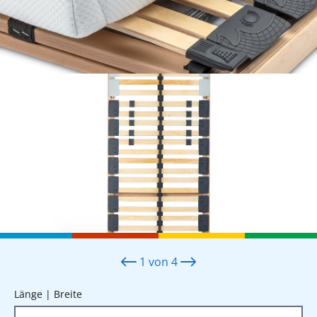
1
von
4
auswählen
Länge | Breite