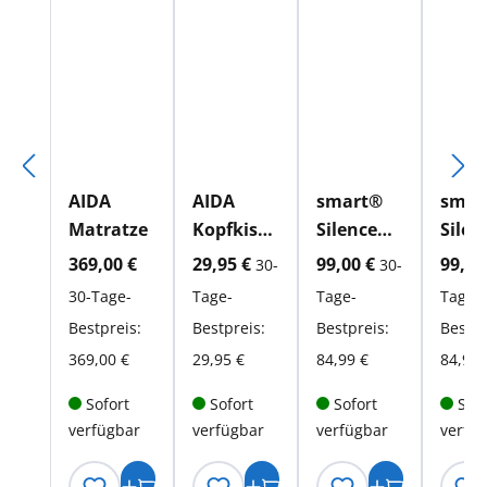
AIDA
AIDA
smart®
smar
Matratze
Kopfkisse
Silence
Silen
n
Pillow
Pillo
aktueller Preis:
aktueller Preis:
aktueller Preis:
aktue
369,00 €
29,95 €
99,00 €
99,00
30-
30-
Imprima
30-Tage-
Tage-
Tage-
Tage-
Bestpreis:
Bestpreis:
Bestpreis:
Bestpr
369,00 €
29,95 €
84,99 €
84,99 
Sofort
Sofort
Sofort
Sofo
verfügbar
verfügbar
verfügbar
verfü