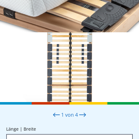
1
von
4
auswählen
Länge | Breite