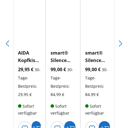
AIDA
smart®
smart®
Kopfkisse
Silence
Silence
n
Pillow
Pillow
aktueller Preis:
aktueller Preis:
aktueller Preis:
29,95 €
99,00 €
99,00 €
30-
30-
30-
Imprima
Tage-
Tage-
Tage-
Bestpreis:
Bestpreis:
Bestpreis:
29,95 €
84,99 €
84,99 €
Sofort
Sofort
Sofort
verfügbar
verfügbar
verfügbar