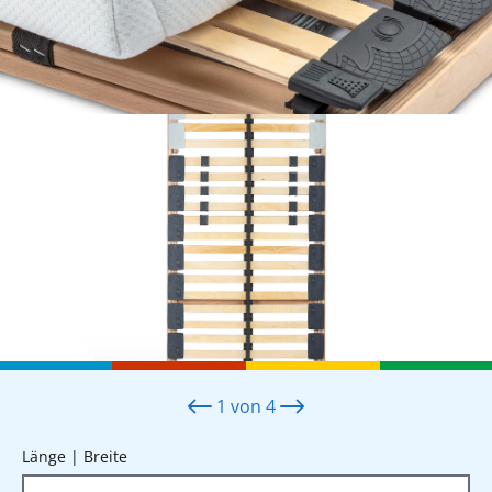
1
von
4
auswählen
Länge | Breite