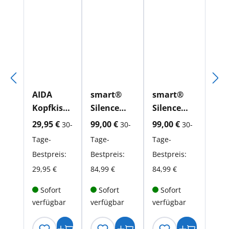
AIDA
smart®
smart®
Kopfkisse
Silence
Silence
n
Pillow
Pillow
aktueller Preis:
aktueller Preis:
aktueller Preis:
29,95 €
99,00 €
99,00 €
30-
30-
30-
Imprima
Tage-
Tage-
Tage-
Bestpreis:
Bestpreis:
Bestpreis:
29,95 €
84,99 €
84,99 €
Sofort
Sofort
Sofort
verfügbar
verfügbar
verfügbar