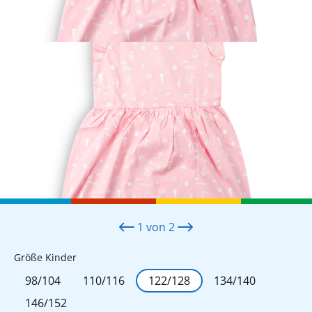
1
von
2
auswählen
Größe Kinder
98/104
110/116
122/128
134/140
146/152