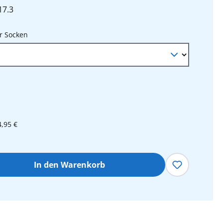
17.3
auswählen
r Socken
4,95 €
hl: Gib den gewünschten Wert ein oder 
In den Warenkorb