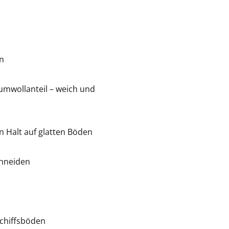
en
wollanteil – weich und
Halt auf glatten Böden
chneiden
Schiffsböden