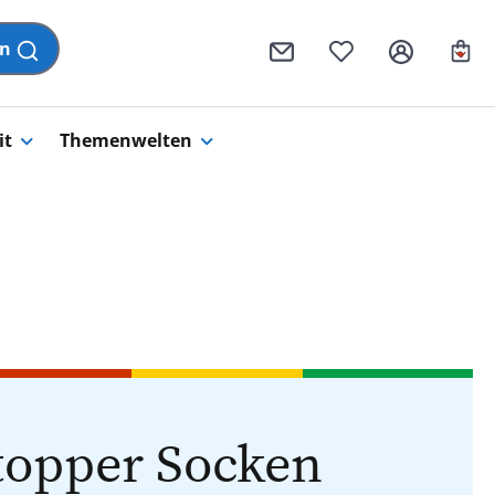
Wa
en
it
Themenwelten
topper Socken