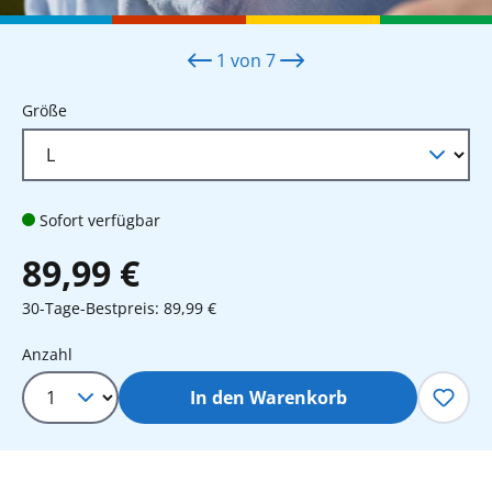
1
von
7
auswählen
Größe
Sofort verfügbar
89,99 €
30-Tage-Bestpreis: 89,99 €
Produkt Anzahl: Gib den gewünschten 
Anzahl
In den Warenkorb