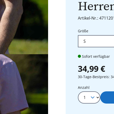
Herren
Artikel-Nr.: 471120
auswählen
Größe
Sofort verfügbar
34,99 €
30-Tage-Bestpreis: 3
Produkt Anza
Anzahl