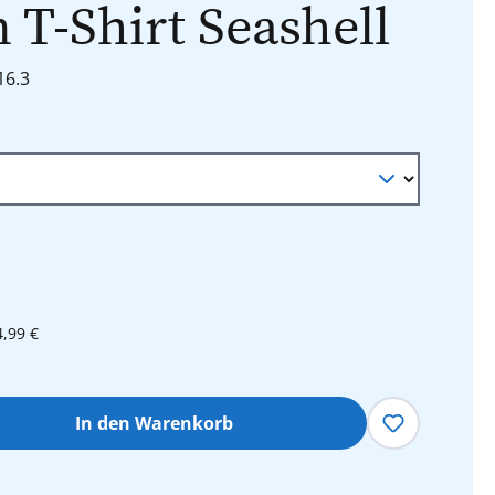
 T-Shirt Seashell
16.3
4,99 €
hl: Gib den gewünschten Wert ein oder 
In den Warenkorb