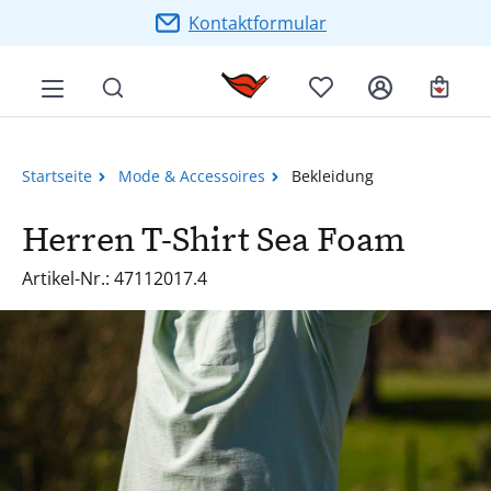
Zum Hauptinhalt springen
Kontaktformular
Ware
Startseite
Mode & Accessoires
Bekleidung
Herren T-Shirt Sea Foam
Artikel-Nr.: 47112017.4
Bildergalerie überspringen