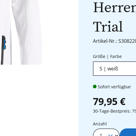
Herren
Trial
Artikel-Nr.: S30822
auswä
Größe | Farbe
Sofort verfügbar
79,95 €
30-Tage-Bestpreis: 7
Produkt Anza
Anzahl