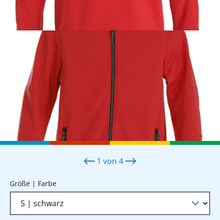
1
von
4
auswählen
Größe | Farbe