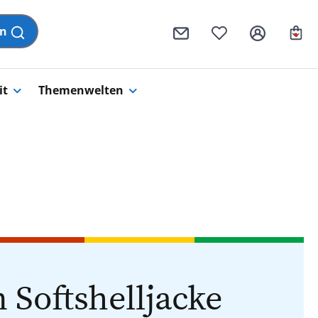
Wa
en
it
Themenwelten
 Softshelljacke