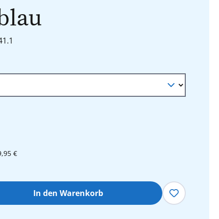
blau
41.1
9,95 €
hl: Gib den gewünschten Wert ein oder 
In den Warenkorb