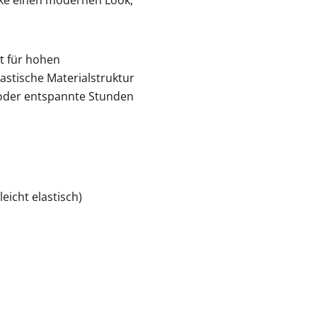
acke einen modernen Look,
t für hohen
astische Materialstruktur
k oder entspannte Stunden
eicht elastisch)