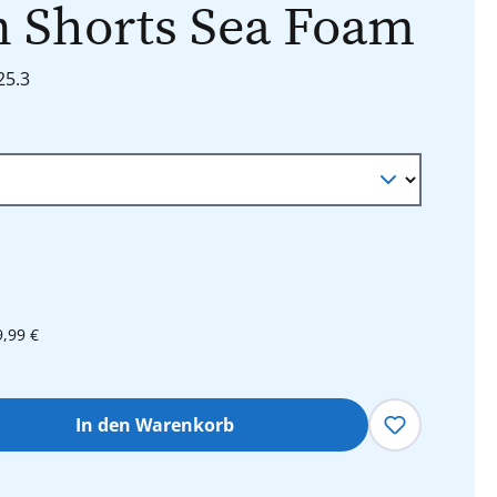
 Shorts Sea Foam
25.3
9,99 €
hl: Gib den gewünschten Wert ein oder 
In den Warenkorb