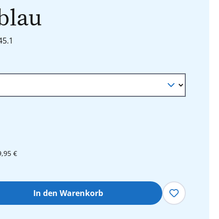
blau
45.1
9,95 €
hl: Gib den gewünschten Wert ein oder 
In den Warenkorb