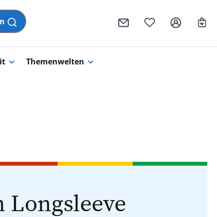
Wa
en
it
Themenwelten
 Longsleeve