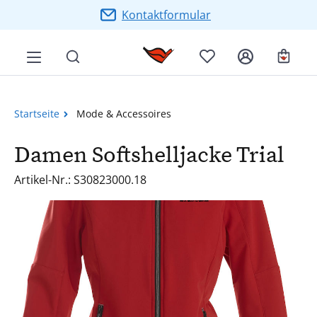
Zum Hauptinhalt springen
Kontaktformular
Ware
Startseite
Mode & Accessoires
Damen Softshelljacke Trial
Artikel-Nr.: S30823000.18
Bildergalerie überspringen