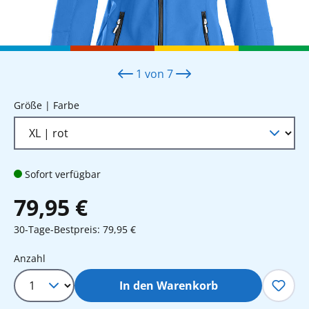
1
von
7
auswählen
Größe | Farbe
Sofort verfügbar
79,95 €
30-Tage-Bestpreis: 79,95 €
Produkt Anzahl: Gib den gewünschten 
Anzahl
In den Warenkorb