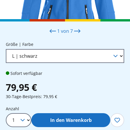
1
von
7
auswählen
Größe | Farbe
Sofort verfügbar
79,95 €
30-Tage-Bestpreis: 79,95 €
Produkt Anzahl: Gib den gewünschten 
Anzahl
In den Warenkorb