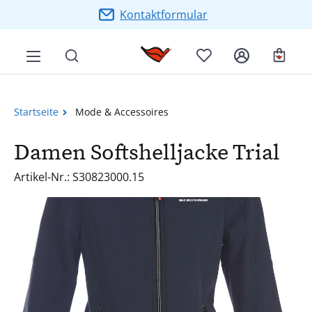
Zum Hauptinhalt springen
Kontaktformular
Ware
Startseite
Mode & Accessoires
Damen Softshelljacke Trial
Artikel-Nr.: S30823000.15
Bildergalerie überspringen