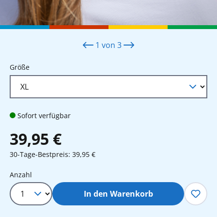
1
von
3
auswählen
Größe
Sofort verfügbar
39,95 €
30-Tage-Bestpreis: 39,95 €
Produkt Anzahl: Gib den gewünschten 
Anzahl
In den Warenkorb