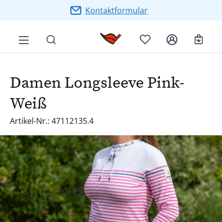
Zum Hauptinhalt springen
Kontaktformular
Ware
Damen Longsleeve Pink-
Weiß
Artikel-Nr.: 47112135.4
Bildergalerie überspringen