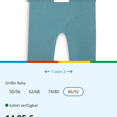
1
von
2
auswählen
Größe Baby
50/56
62/68
74/80
86/92
Sofort verfügbar