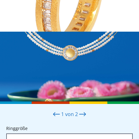
1
von
2
auswählen
Ringgröße