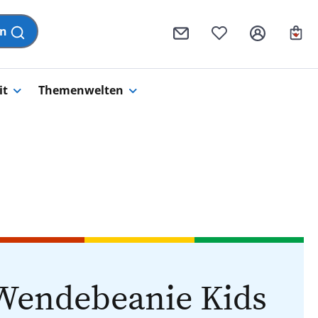
Wa
en
it
Themenwelten
Wendebeanie Kids