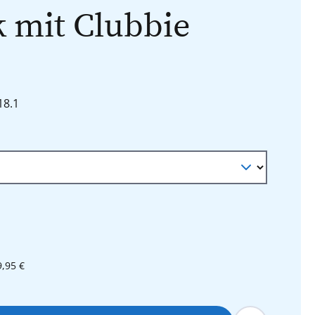
k mit Clubbie
18.1
en
9,95 €
hl: Gib den gewünschten Wert ein oder 