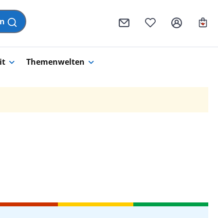
Wa
en
it
Themenwelten