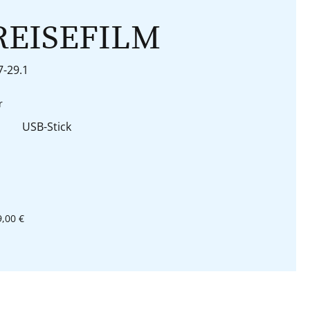
REISEFILM
7-29.1
auswählen
r
USB-Stick
9,00 €