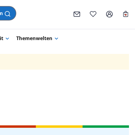
Wa
en
it
Themenwelten