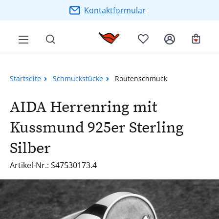
Zum Hauptinhalt springen
Kontaktformular
Ware
Startseite
Schmuckstücke
Routenschmuck
AIDA Herrenring mit
Kussmund 925er Sterling
Silber
Artikel-Nr.: S47530173.4
Bildergalerie überspringen