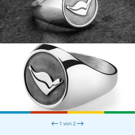
1
von
2