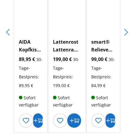
AIDA
Lattenrost
smart®
Kopfkisse
Lattenrah
Relieve
n
men für
Pillow
aktueller Preis:
aktueller Preis:
aktueller Preis:
89,95 €
199,00 €
99,00 €
30-
30-
30-
Imprima
AIDA
Tage-
Tage-
Tage-
Matratze
Bestpreis:
Bestpreis:
Bestpreis:
89,95 €
199,00 €
84,99 €
Sofort
Sofort
Sofort
verfügbar
verfügbar
verfügbar