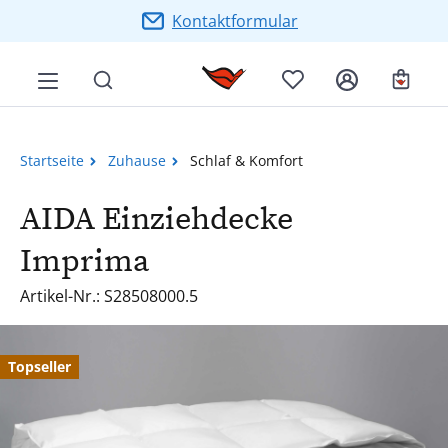
Zum Hauptinhalt springen
Kontaktformular
Ware
Startseite
Zuhause
Schlaf & Komfort
AIDA Einziehdecke
Imprima
Artikel-Nr.: S28508000.5
Bildergalerie überspringen
Topseller