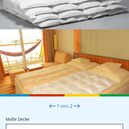
1
von
2
auswählen
Maße Decke